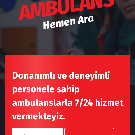
AMBULANS
Hemen Ara
Donanımlı ve deneyimli
personele sahip
ambulanslarla 7/24 hizmet
vermekteyiz.